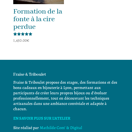
Formation de la
fonte à la cire
perdue
1,450.00
€
Note
5.00
sur 5
Fraise & Triboulet
Fraise & Triboulet propose des stages, des formations et des
bons cadeaux en bijouterie à Lyon, permettant aux
participants de créer leurs propres bijoux ou d’évoluer
professionnellement, tout en découvrant les techniques
artisanales dans une ambiance conviviale et adaptée à
chacun.
EN SAVOIR PLUS SUR L’ATELIER
Site réalisé par
Mathilde Com’ & Digital