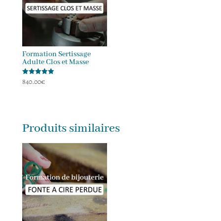
Formation Sertissage
Adulte Clos et Masse
840.00
€
Note
5.00
sur 5
Produits similaires