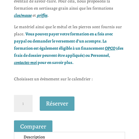
éventail de savoir-faire. Pour cela, nous proposons la
formation en sertissage grain ainsi que les formations
clos/masse
et
griffes
.
Le matériel ainsi que le métal et les pierres sont fournis sur
place.
Vous pouvez payer votre formation en 4 fois avec
paypal ou demander le versement d’un acompte. La
formation est également éligible à un financement
OPCO
(des
frais de dossier peuvent être appliqués) ou Personnel,
contactez-moi
pour en savoir plus.
Choisissez un évènement sur le calendrier :
quantité
Réserver
de
Formation
Sertissage
Comparer
Grain
Description