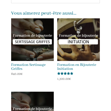
Vous aimerez peut-être aussi…
Formation Sertissage
Formation en Bijouterie
Griffes
Initiation
840.00
€
1,300.00
€
Note
5.00
sur 5