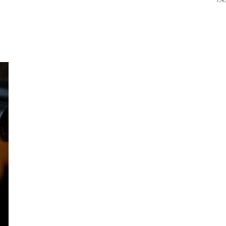
5.0
su