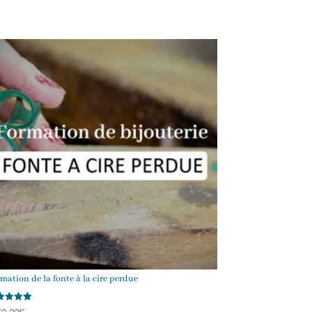
mation de la fonte à la cire perdue
50.00
€
e