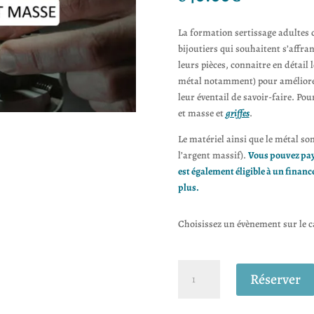
notations
client
La formation sertissage adultes c
bijoutiers qui souhaitent s’affra
leurs pièces, connaitre en détail 
métal notamment) pour améliorer 
leur éventail de savoir-faire. Po
et masse et
griffes
.
Le matériel ainsi que le métal son
l’argent massif).
Vous pouvez pay
est également éligible à un fina
plus.
Choisissez un évènement sur le ca
quantité
Réserver
de
Formation