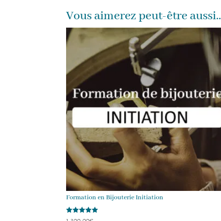
Vous aimerez peut-être aussi
Formation en Bijouterie Initiation
1,300.00
€
Note