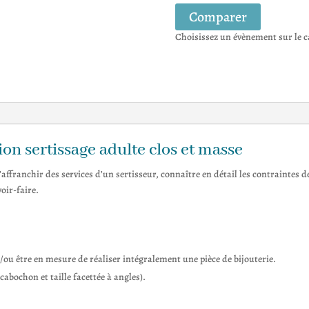
Sertissage
Comparer
Adulte
Clos
Choisissez un évènement sur le ca
et
Masse
ion sertissage adulte clos et masse
’affranchir des services d’un sertisseur, connaître en détail les contraintes 
oir-faire.
et/ou être en mesure de réaliser intégralement une pièce de bijouterie.
cabochon et taille facettée à angles).