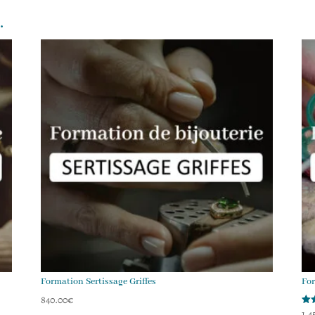
…
Formation Sertissage Griffes
For
840.00
€
1,4
Not