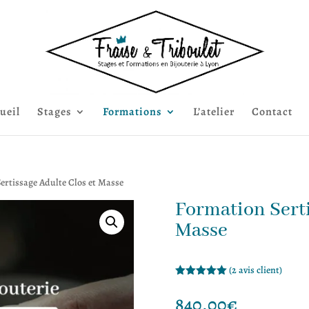
ueil
Stages
Formations
L’atelier
Contact
ertissage Adulte Clos et Masse
Formation Serti
Masse
(
2
avis client)
Noté
5.00
sur 5
840.00
€
basé sur