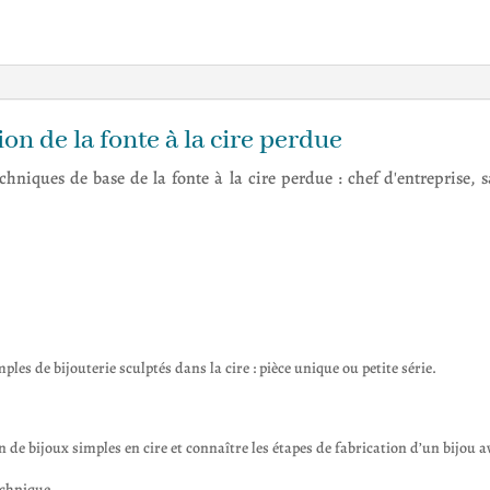
à
la
cire
perdue
ion de la fonte à la cire perdue
echniques de base de la fonte à la cire perdue : chef d'entreprise,
les de bijouterie sculptés dans la cire : pièce unique ou petite série.
de bijoux simples en cire et connaître les étapes de fabrication d’un bijou av
echnique.