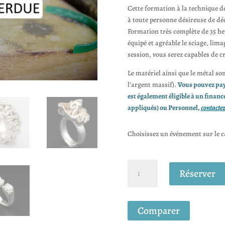
Cette formation à la technique de
à toute personne désireuse de déc
Formation très complète de 35 he
équipé et agréable le sciage, lima
session, vous serez capables de 
Le matériel ainsi que le métal son
l’argent massif).
Vous pouvez pay
est également éligible à un fina
appliqués) ou Personnel,
contacte
Choisissez un évènement sur le ca
quantité
Réserver
de
Formation
de
Comparer
la
fonte