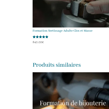
Formation Sertissage Adulte Clos et Masse
840.00
€
Note
5.00
sur 5
Produits similaires