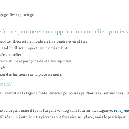
çage, limage, sciage.
 à cire perdue et son application en milieu profess
perdue (théorie) : le moule en élastomère et en plâtre.
uand l’utiliser, impact sur le devis client.
uée en atelier.
vre de Police et poinçons de Maître Bijoutier.
isés.
ation des finitions sur la pièce en métal
e (7h)
 : retrait de la tige de fonte, émerisage, polissage. Nous réaliserons aussi un
ze ou argent massif (pour l'argent 925 10g sont fournis au stagiaire,
6€ le gr
tilisés en bijouterie. Des pierres sont fournies sur place, mais le participant