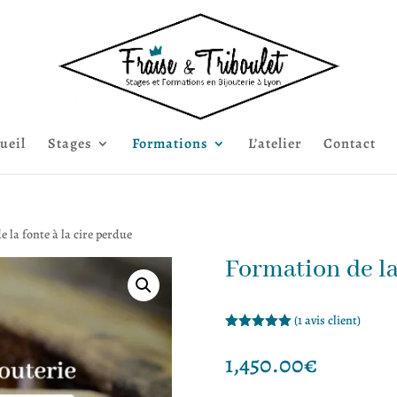
ueil
Stages
Formations
L’atelier
Contact
 la fonte à la cire perdue
Formation de la
(
1
avis client)
Noté
5.00
sur 5
1,450.00
€
basé sur
notation
client