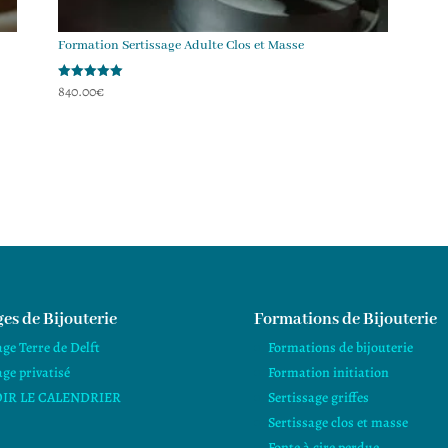
Formation Sertissage Adulte Clos et Masse
840.00
€
Note
5.00
sur 5
es de Bijouterie
Formations de Bijouterie
age Terre de Delft
Formations de bijouterie
age privatisé
Formation initiation
IR LE CALENDRIER
Sertissage griffes
Sertissage clos et masse
Fonte à cire perdue