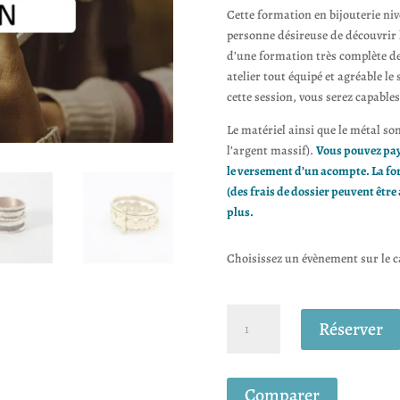
Cette formation en bijouterie niv
personne désireuse de découvrir le
d’une formation très complète d
atelier tout équipé et agréable le
cette session, vous serez capable
Le matériel ainsi que le métal son
l’argent massif).
Vous pouvez pay
le versement d’un acompte. La fo
(des frais de dossier peuvent êtr
plus.
Choisissez un évènement sur le ca
quantité
Réserver
de
Formation
en
Comparer
Bijouterie