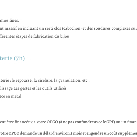
înes fines.
ent massif en incluant un serti clos (cabochon) et des soudures complexes sur
ifférentes étapes de fabrication du bijou.
terie (7h)
rie : le repoussé, la ciselure, la granulation, etc…
lissage Les gestes et les outils utilisés
ièce en métal
peut être financée via votre OPCO (
à ne pas confondre avec le CPF
) ou un fina
otre OPCO demande un délai d’environ 2 mois et engendre un coût supplémenta