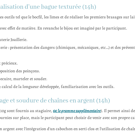
éalisation d'une bague texturée
(14h)
utils tel que le bocfil, les limes et de réaliser les premiers brasages sur la
vec effet de matière. En revanche le bijou est imaginé par le participant.
terie Joaillerie.
uterie : présentation des dangers (chimiques, mécaniques, etc…) et des prévent
x précieux.
’apposition des poinçons.
 recuire, marteler et souder.
: calcul de la longueur développée, familiarisation avec les outils.
sage et soudure de chaînes en argent
(14h)
(10g sont fournis au stagiaire,
6€ le gramme supplémentaire
). Il permet ainsi 
 fournies sur place, mais le participant peut choisir de venir avec son propre 
 argent avec l'intégration d'un cabochon en serti clos et l'utilisation de chaî