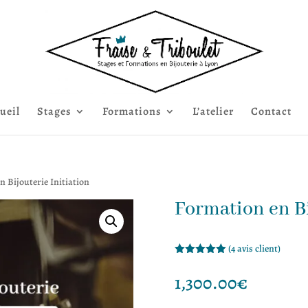
ueil
Stages
Formations
L’atelier
Contact
n Bijouterie Initiation
Formation en Bi
(
4
avis client)
Noté
5.00
sur 5
1,300.00
€
basé sur
notations
client