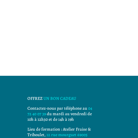
OFFREZ
UN BON CADEAU
Contactez-nous par téléphone au
04
72 40 07 39
du mardi au vendredi de
10h à 12h30 et de 14h à 19h
Lieu de formation : Atelier Fraise &
Triboulet,
12 rue mourguet 69005